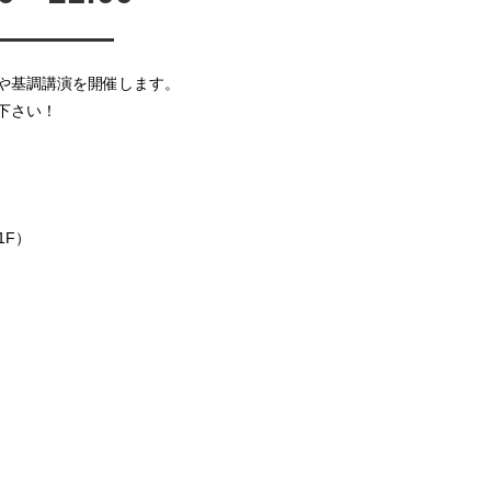
————
や基調講演を開催します。
下さい！
1F）