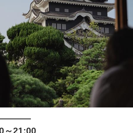
————
～21:00