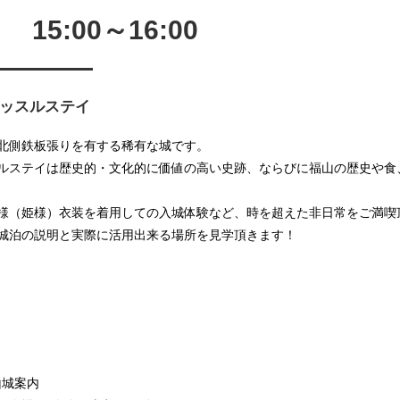
5:00～16:00
————
ッスルステイ
北側鉄板張りを有する稀有な城です。
ルステイは歴史的・文化的に価値の高い史跡、ならびに福山の歴史や食
様（姫様）衣装を着用しての入城体験など、時を超えた非日常をご満喫
城泊の説明と実際に活用出来る場所を見学頂きます！
山城案内