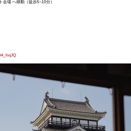
サミット会場 へ移動（徒歩5~10分）
Q4_hxjJQ