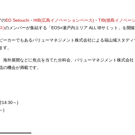
アの
EO Setouchi
・
HIB(広島イノベーションベース)
・
TIB(徳島イノベー
ス)
のメンバーが集結する「EOS×瀬戸内エリア ALL IBサミット」を開
ピーカーでもあるバリューマネジメント株式会社による福山城スタディ
ます。
、海外展開などに焦点を当てた分科会、バリューマネジメント株式会社 
流の機会が満載です。
4:30～)
～)
————