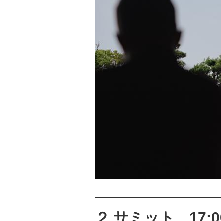
————————
２.サミット 17:00