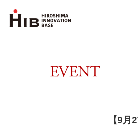
EVENT
【9月